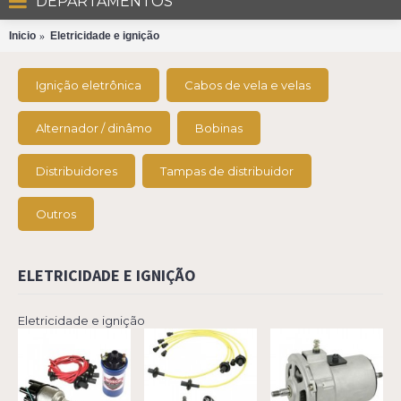
DEPARTAMENTOS
Inicio
Eletricidade e ignição
Ignição eletrônica
Cabos de vela e velas
Alternador / dinâmo
Bobinas
Distribuidores
Tampas de distribuidor
Outros
ELETRICIDADE E IGNIÇÃO
Eletricidade e ignição