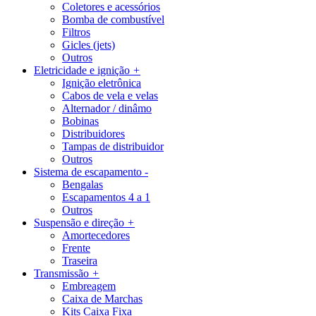
Coletores e acessórios
Bomba de combustível
Filtros
Gicles (jets)
Outros
Eletricidade e ignição
+
Ignição eletrônica
Cabos de vela e velas
Alternador / dinâmo
Bobinas
Distribuidores
Tampas de distribuidor
Outros
Sistema de escapamento
-
Bengalas
Escapamentos 4 a 1
Outros
Suspensão e direção
+
Amortecedores
Frente
Traseira
Transmissão
+
Embreagem
Caixa de Marchas
Kits Caixa Fixa