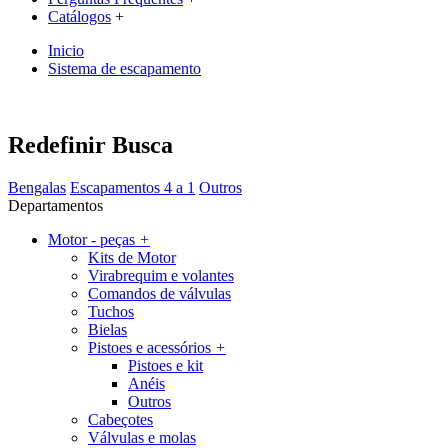
Catálogos
+
Inicio
Sistema de escapamento
Redefinir Busca
Bengalas
Escapamentos 4 a 1
Outros
Departamentos
Motor - peças
+
Kits de Motor
Virabrequim e volantes
Comandos de válvulas
Tuchos
Bielas
Pistoes e acessórios
+
Pistoes e kit
Anéis
Outros
Cabeçotes
Válvulas e molas