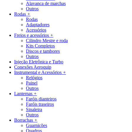
Alavanca de marchas
Outros
Rodas
+
Rodas
Adaptadores
Acessórios
Freios e acessórios
+
Cilindro Mestre e roda
Kits Completos
Discos e tambores
Outros
Injeção Eletrônica e Turbo
Conexões Aeroquip
Instrumental e Acessórios
+
Relógios
Painel
Outros
Lanternas
+
Faróis dianteiros
Faróis traseiros
Sinaleira
Outros
Borrachas
+
Guarnições
Quadros