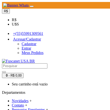
R$
R$
U$S
+(55)55991309561
Acessar/Cadastrar
Cadastrar
Entrar
Meus Pedidos
0
- R$ 0,00
Seu carrinho está vazio
Departamentos
Novidades
+
Contato
+
Perguntas Freqüentes
+