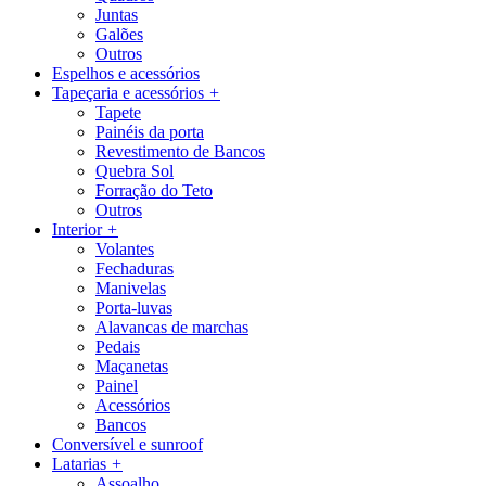
Juntas
Galões
Outros
Espelhos e acessórios
Tapeçaria e acessórios
+
Tapete
Painéis da porta
Revestimento de Bancos
Quebra Sol
Forração do Teto
Outros
Interior
+
Volantes
Fechaduras
Manivelas
Porta-luvas
Alavancas de marchas
Pedais
Maçanetas
Painel
Acessórios
Bancos
Conversível e sunroof
Latarias
+
Assoalho