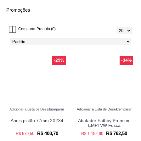
Promoções
Comparar Produto (0)
-29%
-34%
Adicionar a Lista de Desejos
Comparar
Adicionar a Lista de Desejos
Comparar
Aneis pistão 77mm 2X2X4
Abafador Fatboy Premium
EMPI VW Fusca
R$ 408,70
R$ 762,50
R$ 579,50
R$ 1.152,90