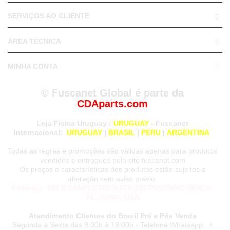
SERVIÇOS AO CLIENTE
ÁREA TÉCNICA
MINHA CONTA
© Fuscanet Global é parte da
CDAparts.com
Loja Fisica Uruguay
:
URUGUAY
- Fuscanet
Internacional:
URUGUAY
|
BRASIL
|
PERU
|
ARGENTINA
Todas as regras e promoções são válidas apenas para produtos
vendidos e entregues pelo site fuscanet.com
Os preços e características dos produtos estão sujeitos a
alteração sem aviso prévio.
Endereço
591 E SAMPLE RD
SUITE 292
POMPANO BEACH,
FL, 33064
, USA
Atendimento Clientes do Brasil Pré e Pós Venda
Segunda a Sexta das 9:00h à 18:00h - Telefone Whatsapp: +