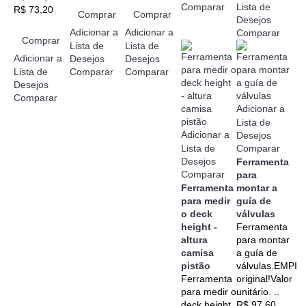
Comparar
Lista de
R$ 73,20
Comprar
Comprar
Desejos
Adicionar a
Adicionar a
Comparar
Comprar
Lista de
Lista de
Adicionar a
Desejos
Desejos
Lista de
Comparar
Comparar
Desejos
Comparar
Adicionar a
Lista de
Adicionar a
Desejos
Lista de
Comparar
Desejos
Ferramenta
Comparar
para
Ferramenta
montar a
para medir
guía de
o deck
válvulas
height -
Ferramenta
altura
para montar
camisa
a guía de
pistão
válvulas.EMPI
Ferramenta
original!Valor
para medir o
unitário. ..
deck height
R$ 97,60