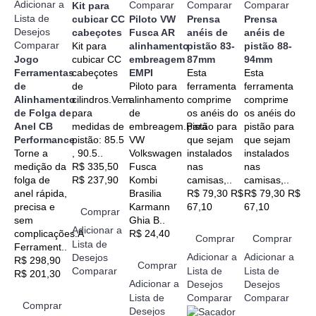
Adicionar a
Comparar
Comparar
Comparar
Kit para
Lista de
cubicar CC
Piloto VW
Prensa
Prensa
Desejos
cabeçotes
Fusca AR
anéis de
anéis de
Comparar
Kit para
alinhamento
pistão 83-
pistão 88-
Jogo
cubicar CC
embreagem
87mm
94mm
Ferramentas
cabeçotes
EMPI
Esta
Esta
de
de
Piloto para
ferramenta
ferramenta
Alinhamento
cilindros.Vem
alinhamento
comprime
comprime
de Folga de
para
de
os anéis do
os anéis do
Anel CB
medidas de
embreagem.Para
pistão para
pistão para
Performance
pistão: 85.5
VW
que sejam
que sejam
Torne a
, 90.5..
Volkswagen
instalados
instalados
medição da
R$ 335,50
Fusca
nas
nas
folga de
R$ 237,90
Kombi
camisas,..
camisas,..
anel rápida,
Brasilia
R$ 79,30
R$
R$ 79,30
R$
precisa e
Karmann
67,10
67,10
Comprar
sem
Ghia B..
Adicionar a
complicações.A
R$ 24,40
Comprar
Comprar
Lista de
Ferrament..
Adicionar a
Adicionar a
Desejos
R$ 298,90
Comprar
Comparar
Lista de
Lista de
R$ 201,30
Adicionar a
Desejos
Desejos
Lista de
Comparar
Comparar
Comprar
Desejos