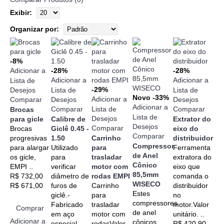
Exibir:
Organizar por:
-8%
Adicionar a
-28%
-28%
Adicionar a
Adicionar a
Lista de
-29%
Desejos
Lista de
Lista de
Novo
-33%
Adicionar a
Comparar
Desejos
Desejos
Adicionar a
Comparar
Lista de
Comparar
Brocas
Lista de
Desejos
para gicle
Calibre de
Extrator do
Desejos
Comparar
Brocas
Giclê 0.45 -
eixo do
Comparar
progresivas
1.50
Carrinho
distribuidor
Compressor
para alargar
Utilizado
para
Ferramenta
de Anel
os gicle,
para
trasladar
extratora do
Cônico
EMPI ..
verificar
motor com
eixo que
85,5mm
R$ 732,00
diâmetro de
rodas EMPI
comanda o
WISECO
R$ 671,00
furos de
Carrinho
distribuidor
Estes
giclê.-
para
no
compressores
Fabricado
trasladar
motor.Valor
Comprar
de anel
em aço
motor com
unitário. ..
Adicionar a
cônicos
especial.- ..
rodasValor
R$ 420,90