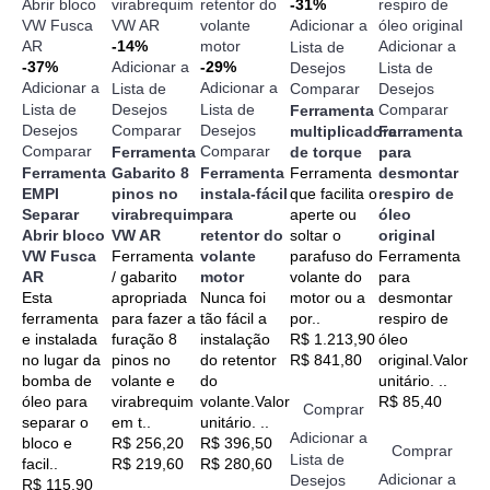
-31%
Adicionar a
-14%
Adicionar a
Lista de
-37%
Adicionar a
-29%
Desejos
Lista de
Adicionar a
Adicionar a
Lista de
Comparar
Desejos
Lista de
Desejos
Lista de
Comparar
Ferramenta
Desejos
Comparar
Desejos
multiplicadora
Ferramenta
Comparar
Comparar
Ferramenta
de torque
para
Ferramenta
Gabarito 8
Ferramenta
Ferramenta
desmontar
EMPI
pinos no
instala-fácil
que facilita o
respiro de
Separar
virabrequim
para
aperte ou
óleo
Abrir bloco
VW AR
retentor do
soltar o
original
VW Fusca
Ferramenta
volante
parafuso do
Ferramenta
AR
/ gabarito
motor
volante do
para
Esta
apropriada
Nunca foi
motor ou a
desmontar
ferramenta
para fazer a
tão fácil a
por..
respiro de
e instalada
furação 8
instalação
R$ 1.213,90
óleo
no lugar da
pinos no
do retentor
R$ 841,80
original.Valor
bomba de
volante e
do
unitário. ..
óleo para
virabrequim
volante.Valor
R$ 85,40
Comprar
separar o
em t..
unitário. ..
Adicionar a
bloco e
R$ 256,20
R$ 396,50
Comprar
Lista de
facil..
R$ 219,60
R$ 280,60
Adicionar a
Desejos
R$ 115,90