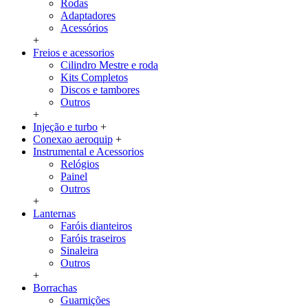
Rodas
Adaptadores
Acessórios
+
Freios e acessorios
Cilindro Mestre e roda
Kits Completos
Discos e tambores
Outros
+
Injeção e turbo
+
Conexao aeroquip
+
Instrumental e Acessorios
Relógios
Painel
Outros
+
Lanternas
Faróis dianteiros
Faróis traseiros
Sinaleira
Outros
+
Borrachas
Guarnições