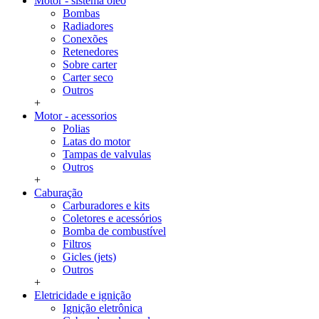
Motor - sistema oleo
Bombas
Radiadores
Conexões
Retenedores
Sobre carter
Carter seco
Outros
+
Motor - acessorios
Polias
Latas do motor
Tampas de valvulas
Outros
+
Caburação
Carburadores e kits
Coletores e acessórios
Bomba de combustível
Filtros
Gicles (jets)
Outros
+
Eletricidade e ignição
Ignição eletrônica