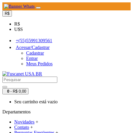
R$
R$
U$S
+(55)55991309561
Acessar/Cadastrar
Cadastrar
Entrar
Meus Pedidos
0
- R$ 0,00
Seu carrinho está vazio
Departamentos
Novidades
+
Contato
+
Perguntas Freqüentes
+