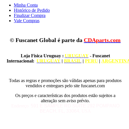
Minha Conta
Histórico de Pedido
Finalizar Compra
Vale Compras
© Fuscanet Global é parte da
CDAparts.com
Loja Fisica Uruguay
:
URUGUAY
- Fuscanet
Internacional:
URUGUAY
|
BRASIL
|
PERU
|
ARGENTIN
Todas as regras e promoções são válidas apenas para produtos
vendidos e entregues pelo site fuscanet.com
Os preços e características dos produtos estão sujeitos a
alteração sem aviso prévio.
Endereço
591 E SAMPLE RD
SUITE 292
POMPANO
BEACH, FL, 33064
, USA