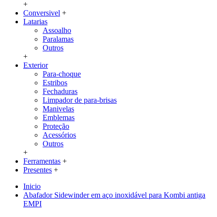
+
Conversivel
+
Latarias
Assoalho
Paralamas
Outros
+
Exterior
Para-choque
Estribos
Fechaduras
Limpador de para-brisas
Manivelas
Emblemas
Proteção
Acessórios
Outros
+
Ferramentas
+
Presentes
+
Inicio
Abafador Sidewinder em aço inoxidável para Kombi antiga
EMPI