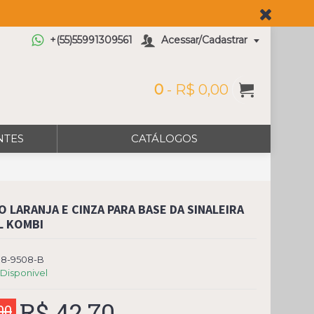
+(55)55991309561
Acessar/Cadastrar
0
- R$ 0,00
NTES
CATÁLOGOS
O LARANJA E CINZA PARA BASE DA SINALEIRA
L KOMBI
98-9508-B
Disponivel
R$ 42,70
00