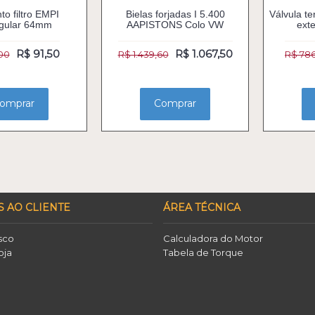
o filtro EMPI
Bielas forjadas I 5.400
Válvula te
ngular 64mm
AAPISTONS Colo VW
ext
R$ 91,50
R$ 1.067,50
,00
R$ 1.439,60
R$ 78
omprar
Comprar
S AO CLIENTE
ÁREA TÉCNICA
sco
Calculadora do Motor
oja
Tabela de Torque
o