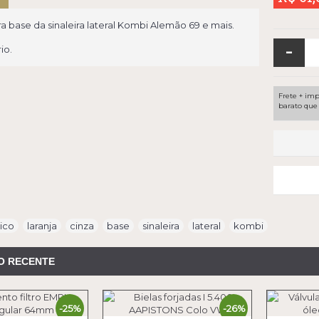
ra base da sinaleira lateral Kombi Alemão 69 e mais.
-
io.
Frete + imp
barato que 
lico
,
laranja
,
cinza
,
base
,
sinaleira
,
lateral
,
kombi
O RECENTE
-25%
-26%