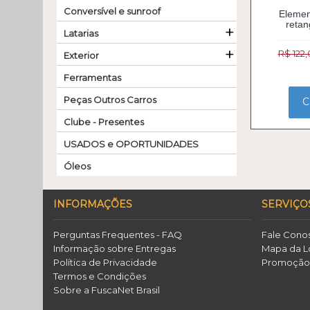
Conversível e sunroof
Element
reta
+
Latarias
+
R$ 122
Exterior
Ferramentas
Peças Outros Carros
C
Clube - Presentes
USADOS e OPORTUNIDADES
Óleos
INFORMAÇÕES
SERVIÇO
Perguntas Frequentes - FAQ
Fale Cono
Informação sobre Entregas
Mapa da L
Política de Privacidade
Promoçã
Termos e Condições
Sobre a FuscaNet Brasil