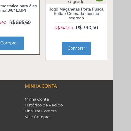
rmostática para óleo
Jogo Maçanetas Porta Fusca
erna 3/8" EMPI
Bottao Cromada mesmo
segredp
R$ 585,60
6,90
R$ 390,40
R$ 542,90
Comprar
Comprar
MINHA CONTA
Minha Conta
Histórico de Pedido
Finalizar Compra
Vale Compras