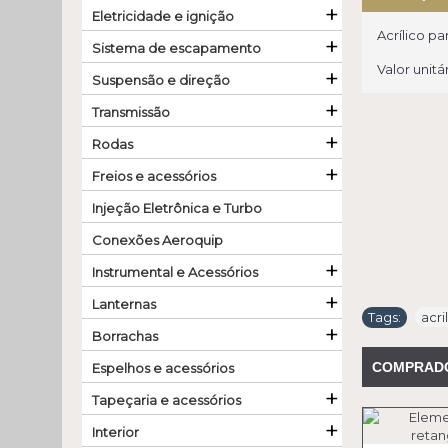
+
Eletricidade e ignição
Acrílico pa
+
Sistema de escapamento
Valor unitár
+
Suspensão e direção
+
Transmissão
+
Rodas
+
Freios e acessórios
Injeção Eletrônica e Turbo
Conexões Aeroquip
+
Instrumental e Acessórios
+
Lanternas
Tags:
acri
+
Borrachas
COMPRAD
Espelhos e acessórios
+
Tapeçaria e acessórios
+
Interior