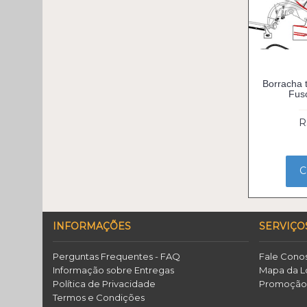
Borracha
Fus
R
C
INFORMAÇÕES
SERVIÇO
Perguntas Frequentes - FAQ
Fale Cono
Informação sobre Entregas
Mapa da L
Política de Privacidade
Promoçã
Termos e Condições