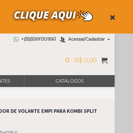
+(55)55991309561
Acessar/Cadastrar
0
- R$ 0,00
NTES
CATÁLOGOS
DOR DE VOLANTE EMPI PARA KOMBI SPLIT
79-4056-0