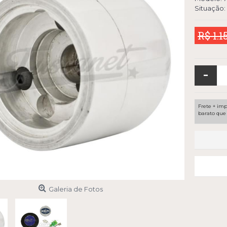
Situação:
R$ 1.1
-
Frete + imp
barato que 
Galeria de Fotos