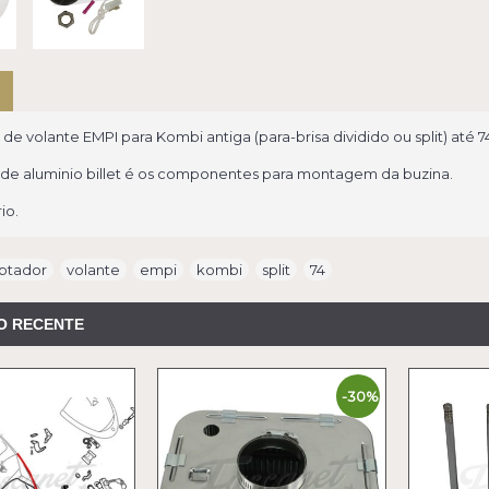
e volante EMPI para Kombi antiga (para-brisa dividido ou split) até 7
e aluminio billet é os componentes para montagem da buzina.
io.
ptador
,
volante
,
empi
,
kombi
,
split
,
74
O RECENTE
-30%