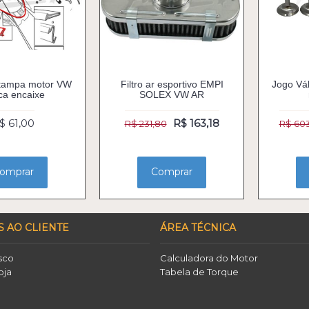
 tampa motor VW
Filtro ar esportivo EMPI
Jogo Vál
ca encaixe
SOLEX VW AR
$ 61,00
R$ 163,18
R$ 231,80
R$ 60
omprar
Comprar
S AO CLIENTE
ÁREA TÉCNICA
sco
Calculadora do Motor
oja
Tabela de Torque
o