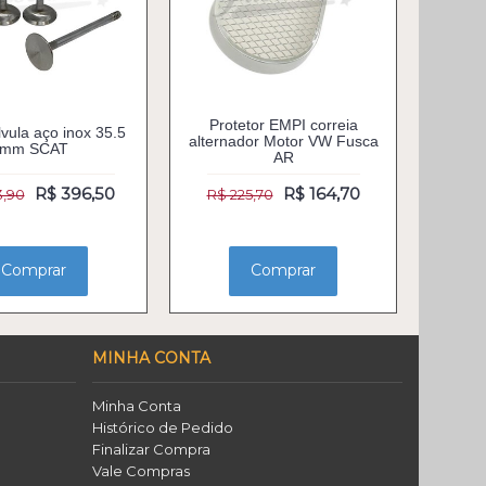
Protetor EMPI correia
vula aço inox 35.5
alternador Motor VW Fusca
mm SCAT
AR
R$ 396,50
R$ 164,70
3,90
R$ 225,70
Comprar
Comprar
MINHA CONTA
Minha Conta
Histórico de Pedido
Finalizar Compra
Vale Compras