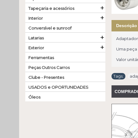
+
Tapeçaria e acessórios
+
Interior
Descrição
Conversível e sunroof
+
Latarias
Adaptador d
+
Exterior
Uma peça d
Ferramentas
Valor unitár
Peças Outros Carros
Tags:
ada
Clube - Presentes
USADOS e OPORTUNIDADES
COMPRAD
Óleos