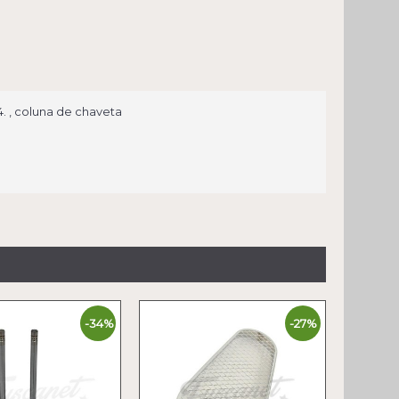
4. , coluna de chaveta
-34%
-27%