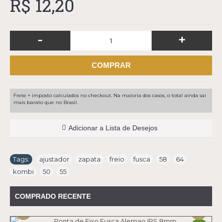
R$ 12,20
-
+
COMPRAR
Frete + imposto calculados no checkout. Na maioria dos casos, o total ainda sai
mais barato que no Brasil.
Adicionar a Lista de Desejos
Tags:
ajustador
,
zapata
,
freio
,
fusca
,
58
,
64
,
kombi
,
50
,
55
COMPRADO RECENTE