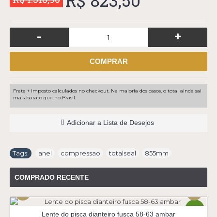
R$ 823,50
-
+
COMPRAR
Frete + imposto calculados no checkout. Na maioria dos casos, o total ainda sai
mais barato que no Brasil.
Adicionar a Lista de Desejos
Tags:
anel
,
compressao
,
totalseal
,
855mm
COMPRADO RECENTE
-30%
Lente do pisca dianteiro fusca 58-63 ambar