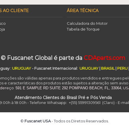
S AO CLIENTE
ÁREA TÉCNICA
sco
Calculadora do Motor
oja
Tabela de Torque
o
© Fuscanet Global é parte da
CDAparts.com
uguay
:
URUGUAY
- Fuscanet Internacional:
URUGUAY
|
BRASIL
|
PERU
romoções são válidas apenas para produtos vendidos e entregues pel
s e características dos produtos estão sujeitos a alteração sem aviso
ndereço
, U
591 E SAMPLE RD
SUITE 292
POMPANO BEACH, FL, 33064
Atendimento Clientes do Brasil Pré e Pós Venda
:00h à 18:00h - Telefone Whatsapp: +(55) 55991309561 (Claro) - E-ma
©
Fuscanet USA
- Todos os Diretos Reservados.