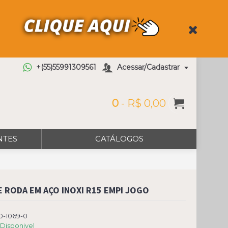
+(55)55991309561
Acessar/Cadastrar
0
- R$ 0,00
NTES
CATÁLOGOS
E RODA EM AÇO INOXI R15 EMPI JOGO
0-1069-0
Disponivel