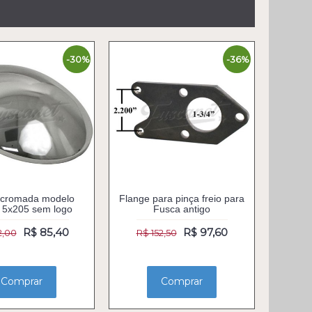
-30%
-36%
 cromada modelo
Flange para pinça freio para
 5x205 sem logo
Fusca antigo
R$ 85,40
R$ 97,60
2,00
R$ 152,50
Comprar
Comprar