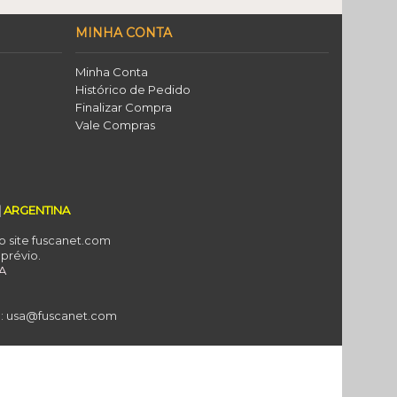
MINHA CONTA
Minha Conta
Histórico de Pedido
Finalizar Compra
Vale Compras
|
ARGENTINA
o site fuscanet.com
 prévio.
SA
il: usa@fuscanet.com