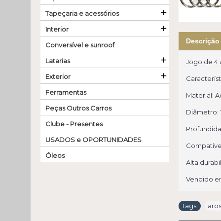
+
Tapeçaria e acessórios
+
Interior
Descrição
Conversível e sunroof
+
Latarias
Jogo de 4 a
+
Exterior
Característ
Ferramentas
Material: A
Peças Outros Carros
Diâmetro: 
Clube - Presentes
Profundid
USADOS e OPORTUNIDADES
Compatível
Óleos
Alta durabi
Vendido e
Tags:
aro