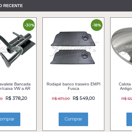
O RECENTE
-30%
-18%
avalete Bancada
Rodapé banco traseiro EMPI
Calota
r/caixa VW a AR
Fusca
Antigo
R$ 378,20
R$ 549,00
90
R$ 671,00
R$ 12
omprar
Comprar