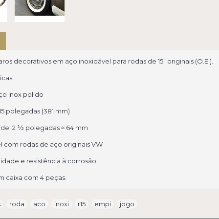
ros decorativos em aço inoxidável para rodas de 15” originais (O.E.).
icas:
ço inox polido
15 polegadas (381 mm)
ade: 2 ½ polegadas ≈ 64 mm
 com rodas de aço originais VW
lidade e resistência à corrosão
m caixa com 4 peças.
s
,
roda
,
aco
,
inoxi
,
r15
,
empi
,
jogo