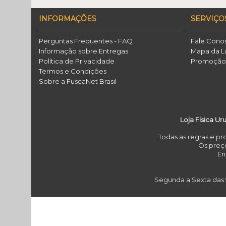
INFORMAÇÕES
SERVIÇO
Perguntas Frequentes - FAQ
Fale Cono
Informação sobre Entregas
Mapa da L
Política de Privacidade
Promoçã
Termos e Condições
Sobre a FuscaNet Brasil
Loja Fisica Ur
Todas as regras e p
Os preço
E
Segunda a Sexta das 9