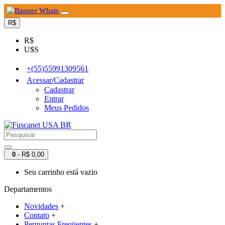
R$
R$
U$S
+(55)55991309561
Acessar/Cadastrar
Cadastrar
Entrar
Meus Pedidos
0
- R$ 0,00
Seu carrinho está vazio
Departamentos
Novidades
+
Contato
+
Perguntas Freqüentes
+