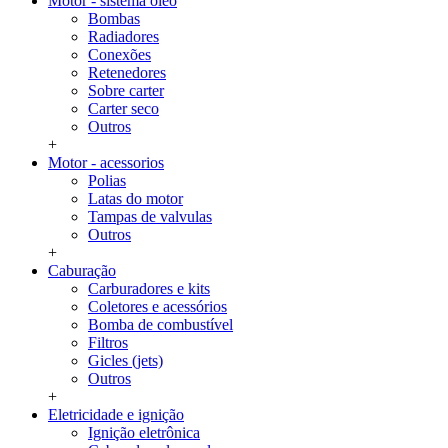
Motor - sistema oleo
Bombas
Radiadores
Conexões
Retenedores
Sobre carter
Carter seco
Outros
+
Motor - acessorios
Polias
Latas do motor
Tampas de valvulas
Outros
+
Caburação
Carburadores e kits
Coletores e acessórios
Bomba de combustível
Filtros
Gicles (jets)
Outros
+
Eletricidade e ignição
Ignição eletrônica