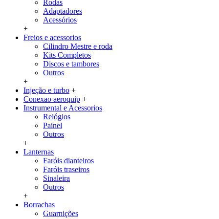
Rodas
Adaptadores
Acessórios
+
Freios e acessorios
Cilindro Mestre e roda
Kits Completos
Discos e tambores
Outros
+
Injeção e turbo
+
Conexao aeroquip
+
Instrumental e Acessorios
Relógios
Painel
Outros
+
Lanternas
Faróis dianteiros
Faróis traseiros
Sinaleira
Outros
+
Borrachas
Guarnições