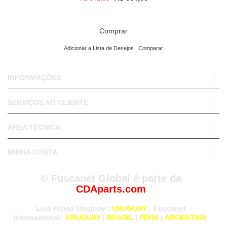
Comprar
Adicionar a Lista de Desejos
Comparar
INFORMAÇÕES
SERVIÇOS AO CLIENTE
ÁREA TÉCNICA
MINHA CONTA
© Fuscanet Global é parte da
CDAparts.com
Loja Fisica Uruguay
:
URUGUAY
- Fuscanet
Internacional:
URUGUAY
|
BRASIL
|
PERU
|
ARGENTINA