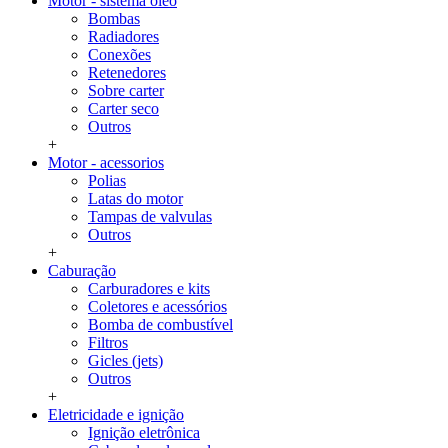
Motor - sistema oleo
Bombas
Radiadores
Conexões
Retenedores
Sobre carter
Carter seco
Outros
+
Motor - acessorios
Polias
Latas do motor
Tampas de valvulas
Outros
+
Caburação
Carburadores e kits
Coletores e acessórios
Bomba de combustível
Filtros
Gicles (jets)
Outros
+
Eletricidade e ignição
Ignição eletrônica