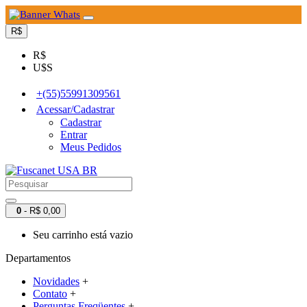
R$
R$
U$S
+(55)55991309561
Acessar/Cadastrar
Cadastrar
Entrar
Meus Pedidos
0
- R$ 0,00
Seu carrinho está vazio
Departamentos
Novidades
+
Contato
+
Perguntas Freqüentes
+