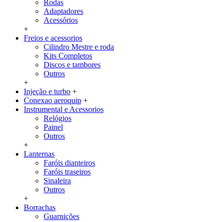
Rodas
Adaptadores
Acessórios
+
Freios e acessorios
Cilindro Mestre e roda
Kits Completos
Discos e tambores
Outros
+
Injeção e turbo
+
Conexao aeroquip
+
Instrumental e Acessorios
Relógios
Painel
Outros
+
Lanternas
Faróis dianteiros
Faróis traseiros
Sinaleira
Outros
+
Borrachas
Guarnições