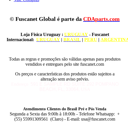
© Fuscanet Global é parte da
CDAparts.com
Loja Fisica Uruguay
:
URUGUAY
- Fuscanet
Internacional:
URUGUAY
|
BRASIL
|
PERU
|
ARGENTIN
Todas as regras e promoções são válidas apenas para produtos
vendidos e entregues pelo site fuscanet.com
Os preços e características dos produtos estão sujeitos a
alteração sem aviso prévio.
Endereço
591 E SAMPLE RD
SUITE 292
POMPANO
BEACH, FL, 33064
, USA
Atendimento Clientes do Brasil Pré e Pós Venda
Segunda a Sexta das 9:00h à 18:00h - Telefone Whatsapp: +
(55) 55991309561 (Claro) - E-mail: usa@fuscanet.com