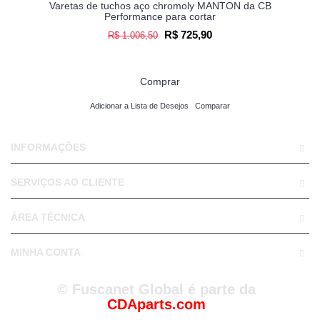
Varetas de tuchos aço chromoly MANTON da CB
Performance para cortar
R$ 725,90
R$ 1.006,50
Comprar
Adicionar a Lista de Desejos
Comparar
INFORMAÇÕES
SERVIÇOS AO CLIENTE
ÁREA TÉCNICA
MINHA CONTA
© Fuscanet Global é parte da
CDAparts.com