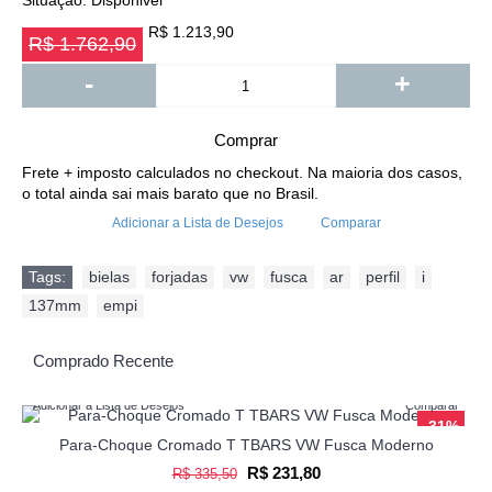
Situação:
Disponivel
R$ 1.213,90
R$ 1.762,90
-
+
Comprar
Frete + imposto calculados no checkout. Na maioria dos casos,
o total ainda sai mais barato que no Brasil.
Adicionar a Lista de Desejos
Comparar
Tags:
bielas
,
forjadas
,
vw
,
fusca
,
ar
,
perfil
,
i
,
137mm
,
empi
Comprado Recente
Adicionar a Lista de Desejos
Comparar
-31%
Para-Choque Cromado T TBARS VW Fusca Moderno
R$ 231,80
R$ 335,50