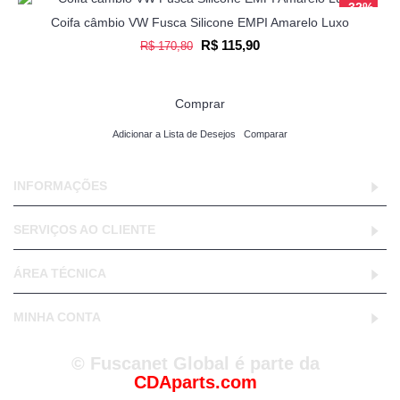
-32%
Coifa câmbio VW Fusca Silicone EMPI Amarelo Luxo
R$ 115,90
R$ 170,80
Comprar
Adicionar a Lista de Desejos
Comparar
INFORMAÇÕES
SERVIÇOS AO CLIENTE
ÁREA TÉCNICA
MINHA CONTA
© Fuscanet Global é parte da
CDAparts.com