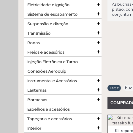
+
As buchas 
Eletricidade e ignição
pistão, co
+
Sistema de escapamento
conjunto m
+
Suspensão e direção
+
Transmissão
+
Rodas
+
Freios e acessórios
Injeção Eletrônica e Turbo
Conexões Aeroquip
+
Instrumental e Acessórios
+
Tags:
buc
Lanternas
+
Borrachas
COMPRAD
Espelhos e acessórios
+
Tapeçaria e acessórios
+
Interior
Kit repar