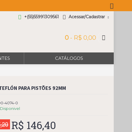
+(55)55991309561
Acessar/Cadastrar
0
- R$ 0,00
NTES
CATÁLOGOS
TEFLÓN PARA PISTÕES 92MM
00-4074-0
Disponivel
R$ 146,40
,20