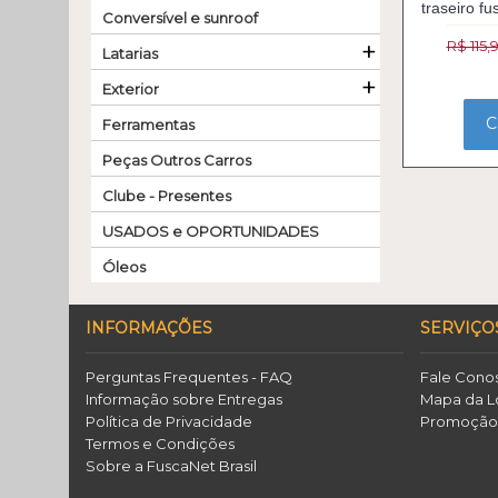
traseiro fu
Conversível e sunroof
+
R$ 115,
Latarias
+
Exterior
C
Ferramentas
Peças Outros Carros
Clube - Presentes
USADOS e OPORTUNIDADES
Óleos
INFORMAÇÕES
SERVIÇO
Perguntas Frequentes - FAQ
Fale Cono
Informação sobre Entregas
Mapa da L
Política de Privacidade
Promoçã
Termos e Condições
Sobre a FuscaNet Brasil