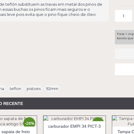
de teflón substituem as travas em metal dos pinos de
m essas buchas os pinos ficam mais seguros e o
ais leve pois evita que o pino fique cheio de óleo.
Frete + imp
barato que 
ha
,
teflon
,
pistoes
,
92mm
O RECENTE
-26%
-30%
carburador EMPI 34 PICT-3
o sapata de freio
Tampa C