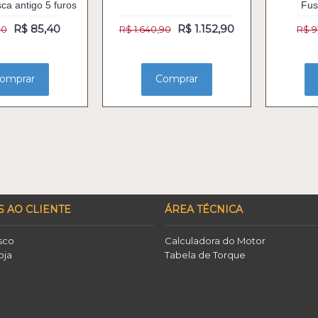
sca antigo 5 furos
Fus
R$ 85,40
R$ 1.152,90
90
R$ 1.640,90
R$ 9
omprar
Comprar
S AO CLIENTE
ÁREA TÉCNICA
sco
Calculadora do Motor
oja
Tabela de Torque
o