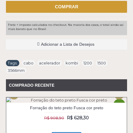
COMPRAR
Frete + imposto calculados no checkout. Na maioria dos casos, o total ainda sai
mais barato que no Brasil.
Adicionar a Lista de Desejos
Tags:
cabo
,
acelerador
,
kombi
,
1200
,
1500
,
3566mm
COMPRADO RECENTE
-31%
Forração do teto preto Fusca cor preto
R$ 628,30
R$ 908,90