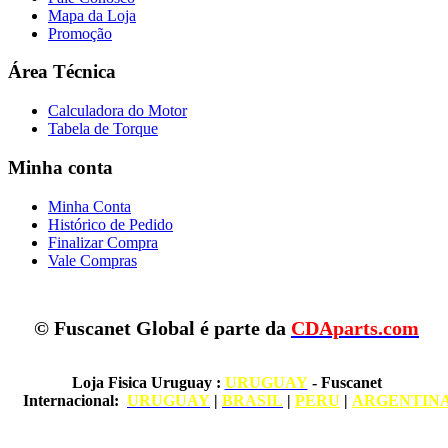
Mapa da Loja
Promoção
Área Técnica
Calculadora do Motor
Tabela de Torque
Minha conta
Minha Conta
Histórico de Pedido
Finalizar Compra
Vale Compras
© Fuscanet Global é parte da
CDAparts.com
Loja Fisica Uruguay
:
URUGUAY
- Fuscanet
Internacional:
URUGUAY
|
BRASIL
|
PERU
|
ARGENTIN