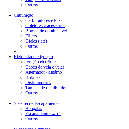
Outros
+
Caburação
Carburadores e kits
Coletores e acessórios
Bomba de combustível
Filtros
Gicles (jets)
Outros
+
Eletricidade e ignição
Ignição eletrônica
Cabos de vela e velas
Alternador / dinâmo
Bobinas
Distribuidores
Tampas de distribuidor
Outros
+
Sistema de Escapamento
Bengalas
Escapamentos 4 a 1
Outros
+