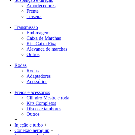
Suspenção e direção
Amortecedores
Frente
Traseira
+
Transmissão
Embreagem
Caixa de Marchas
Kits Caixa Fixa
Alavanca de marchas
Outros
+
Rodas
Rodas
Adaptadores
Acessórios
+
Freios e acessorios
Cilindro Mestre e roda
Kits Completos
Discos e tambores
Outros
+
Injeção e turbo
+
Conexao aeroquip
+