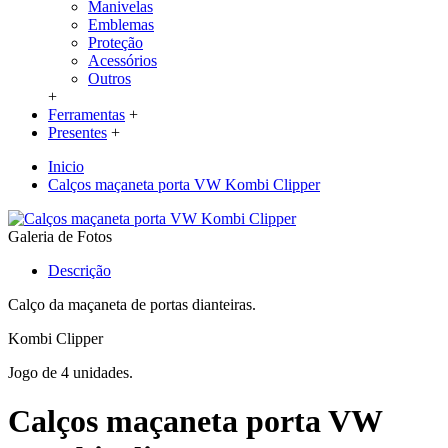
Manivelas
Emblemas
Proteção
Acessórios
Outros
+
Ferramentas
+
Presentes
+
Inicio
Calços maçaneta porta VW Kombi Clipper
Galeria de Fotos
Descrição
Calço da maçaneta de portas dianteiras.
Kombi Clipper
Jogo de 4 unidades.
Calços maçaneta porta VW