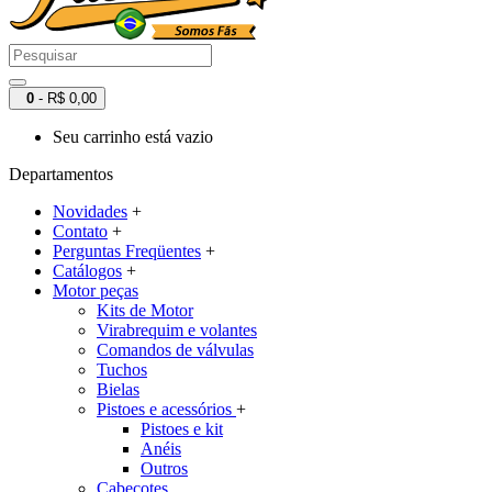
0
- R$ 0,00
Seu carrinho está vazio
Departamentos
Novidades
+
Contato
+
Perguntas Freqüentes
+
Catálogos
+
Motor peças
Kits de Motor
Virabrequim e volantes
Comandos de válvulas
Tuchos
Bielas
Pistoes e acessórios
+
Pistoes e kit
Anéis
Outros
Cabeçotes