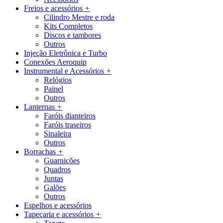
Freios e acessórios
+
Cilindro Mestre e roda
Kits Completos
Discos e tambores
Outros
Injeção Eletrônica e Turbo
Conexões Aeroquip
Instrumental e Acessórios
+
Relógios
Painel
Outros
Lanternas
+
Faróis dianteiros
Faróis traseiros
Sinaleira
Outros
Borrachas
+
Guarnições
Quadros
Juntas
Galões
Outros
Espelhos e acessórios
Tapeçaria e acessórios
+