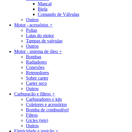
Mancal
Biela
Comando de Válvulas
Outros
Motor - acessórios
+
Polias
Latas do motor
Tampas de valvulas
Outros
Motor - sistema de óleo
+
Bombas
Radiadores
Conexões
Retenedores
Sobre carter
Carter seco
Outros
Carburação e filtros
+
Carburadores e kits
Coletores e acessórios
Bomba de combustível
Filtros
Gicles (jets)
Outros
Eletricidade e ignição
+