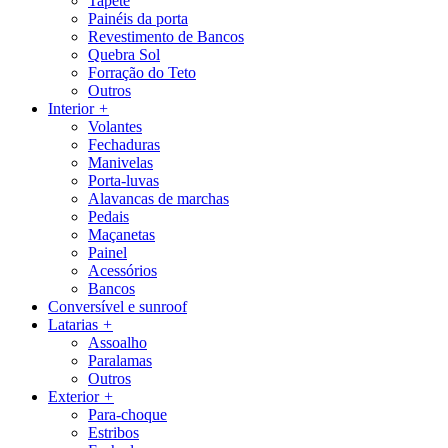
Tapete
Painéis da porta
Revestimento de Bancos
Quebra Sol
Forração do Teto
Outros
Interior
+
Volantes
Fechaduras
Manivelas
Porta-luvas
Alavancas de marchas
Pedais
Maçanetas
Painel
Acessórios
Bancos
Conversível e sunroof
Latarias
+
Assoalho
Paralamas
Outros
Exterior
+
Para-choque
Estribos