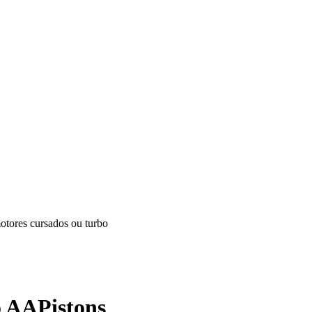
otores cursados ou turbo
o AAPistons