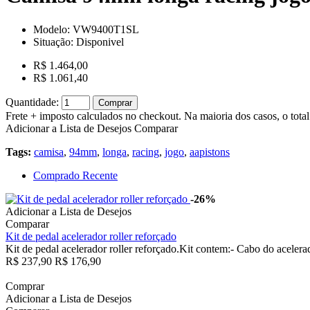
Modelo:
VW9400T1SL
Situação:
Disponivel
R$ 1.464,00
R$ 1.061,40
Quantidade:
Comprar
Frete + imposto calculados no checkout. Na maioria dos casos, o total 
Adicionar a Lista de Desejos
Comparar
Tags:
camisa
,
94mm
,
longa
,
racing
,
jogo
,
aapistons
Comprado Recente
-26%
Adicionar a Lista de Desejos
Comparar
Kit de pedal acelerador roller reforçado
Kit de pedal acelerador roller reforçado.Kit contem:- Cabo do acelerad
R$ 237,90
R$ 176,90
Comprar
Adicionar a Lista de Desejos