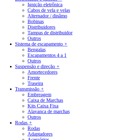
Ignição eletrônica
Cabos de vela e velas
Alternador / dinâmo
Bobinas
Distribuidores
Tampas de distribuidor
Outros
Sistema de escapamento
+
Bengalas
Escapamentos 4 a 1
Outros
Suspensão e direção
+
Amortecedores
Frente
Traseira
Transmissão
+
Embreagem
Caixa de Marchas
Kits Caixa Fixa
Alavanca de marchas
Outros
Rodas
+
Rodas
Adaptadores
Acessórios