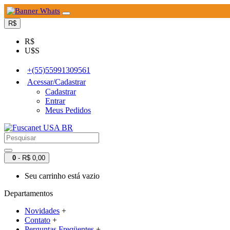
R$
R$
U$S
+(55)55991309561
Acessar/Cadastrar
Cadastrar
Entrar
Meus Pedidos
0
- R$ 0,00
Seu carrinho está vazio
Departamentos
Novidades
+
Contato
+
Perguntas Freqüentes
+