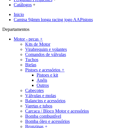
Catálogos
+
Inicio
Camisa 94mm longa racing jogo AAPistons
Departamentos
Motor - peças
+
Kits de Motor
Virabrequim e volantes
Comandos de válvulas
Tuchos
Bielas
Pistoes e acessórios
+
Pistoes e kit
Anéis
Outros
Cabeçotes
Válvulas e molas
Balancins e acessórios
Varetas e tubos
Carcaça / Bloco Motor e acessórios
Bomba combustível
Bomba óleo e acessórios
Bronzinas
+