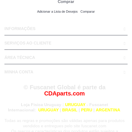
Comprar
Adicionar a Lista de Desejos
Comparar
INFORMAÇÕES
SERVIÇOS AO CLIENTE
ÁREA TÉCNICA
MINHA CONTA
© Fuscanet Global é parte da
CDAparts.com
Loja Fisica Uruguay
:
URUGUAY
- Fuscanet
Internacional:
URUGUAY
|
BRASIL
|
PERU
|
ARGENTINA
Todas as regras e promoções são válidas apenas para produtos
vendidos e entregues pelo site fuscanet.com
Os preços e características dos produtos estão sujeitos a