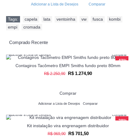
Adicionar a Lista de Desejos
Comparar
Tags:
capela
,
lata
,
ventoinha
,
vw
,
fusca
,
kombi
,
empi
,
cromada
Comprado Recente
Adicionar a Lista de Desejos
Comparar
-43%
Contagiros Tacômetro EMPI Smiths fundo preto 80mm
R$ 1.274,90
R$ 2.250,90
Comprar
Adicionar a Lista de Desejos
Comparar
Adicionar a Lista de Desejos
Comparar
-28%
Kit instalação vira engrenagem distribuidor
R$ 701,50
R$ 969,90