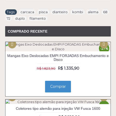
Tags:
carcaca
,
pisca
,
dianteiro
,
kombi
,
alema
,
68
,
72
,
duplo
,
filamento
COMPRADO RECENTE
-27%
Mangas Eixo Deslocadas EMPI FORJADAS Embuchamento e
Disco
R$ 1.335,90
R$ 1.823,90
Comprar
-30%
Coletores tipo alemão para injeção VW Fusca 1600