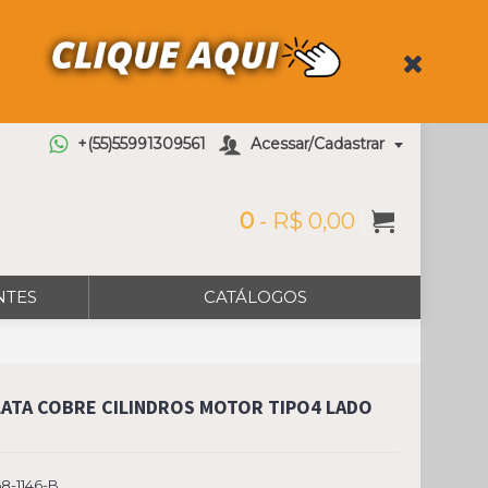
+(55)55991309561
Acessar/Cadastrar
0
- R$ 0,00
NTES
CATÁLOGOS
LATA COBRE CILINDROS MOTOR TIPO4 LADO
O
8-1146-B