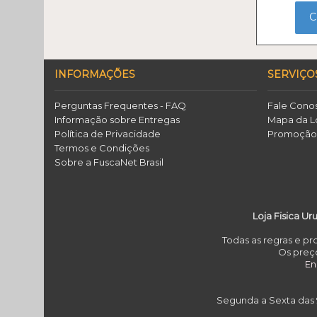
C
INFORMAÇÕES
SERVIÇO
Perguntas Frequentes - FAQ
Fale Cono
Informação sobre Entregas
Mapa da L
Política de Privacidade
Promoçã
Termos e Condições
Sobre a FuscaNet Brasil
Loja Fisica Ur
Todas as regras e p
Os preço
E
Segunda a Sexta das 9