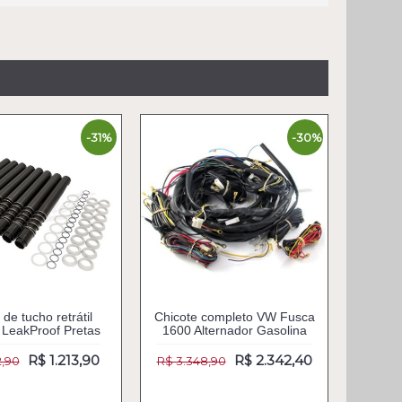
-31%
-30%
de tucho retrátil
Chicote completo VW Fusca
LeakProof Pretas
1600 Alternador Gasolina
R$ 1.213,90
R$ 2.342,40
2,90
R$ 3.348,90