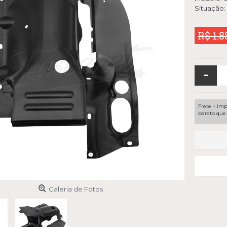
Situação:
R$ 1.8
-
Frete + imp
barato que 
Galeria de Fotos