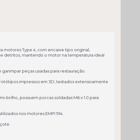
motores Type 4, com encaixe tipo original,
a e detritos, mantendo o motor na temperatura ideal
e garimpar peças usadas para restauração.
rotótipos impressos em 3D, testados extensivamente
-brilho, possuem porcas soldadas M6 x 1.0 para
lizados nos motores EMPI 914.
çote.