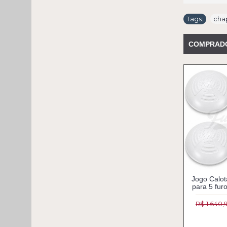
Tags:
cha
COMPRAD
Jogo Calo
para 5 fur
R$ 1.640,