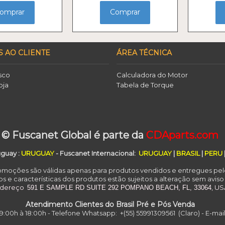
omprar
Comprar
S AO CLIENTE
ÁREA TÉCNICA
sco
Calculadora do Motor
oja
Tabela de Torque
o
© Fuscanet Global é parte da
CDAparts.com
uguay
:
URUGUAY
- Fuscanet Internacional:
URUGUAY
|
BRASIL
|
PERU
romoções são válidas apenas para produtos vendidos e entregues pel
s e características dos produtos estão sujeitos a alteração sem aviso
ndereço
, U
591 E SAMPLE RD
SUITE 292
POMPANO BEACH, FL, 33064
Atendimento Clientes do Brasil Pré e Pós Venda
:00h à 18:00h - Telefone Whatsapp: +(55) 55991309561 (Claro) - E-ma