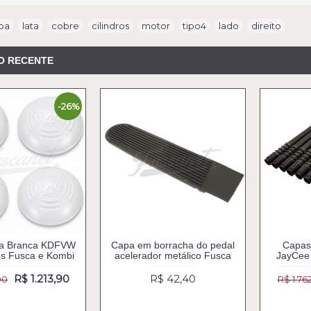
pa
,
lata
,
cobre
,
cilindros
,
motor
,
tipo4
,
lado
,
direito
O RECENTE
-26%
ta Branca KDFVW
Capa em borracha do pedal
Capas 
os Fusca e Kombi
acelerador metálico Fusca
JayCee 
R$ 1.213,90
R$ 42,40
90
R$ 1.76