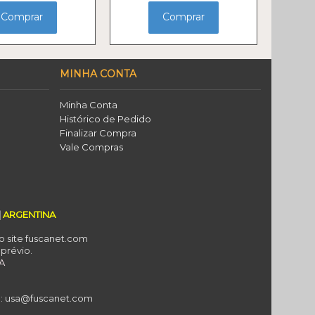
Comprar
Comprar
MINHA CONTA
Minha Conta
Histórico de Pedido
Finalizar Compra
Vale Compras
|
ARGENTINA
o site fuscanet.com
 prévio.
SA
il: usa@fuscanet.com