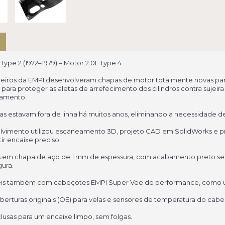
ype 2 (1972–1979) – Motor 2.0L Type 4
iros da EMPI desenvolveram chapas de motor totalmente novas para 
 para proteger as aletas de arrefecimento dos cilindros contra sujeir
namento.
as estavam fora de linha há muitos anos, eliminando a necessidade d
vimento utilizou escaneamento 3D, projeto CAD em SolidWorks e p
ir encaixe preciso.
 em chapa de aço de 1 mm de espessura, com acabamento preto semi
gura.
is também com cabeçotes EMPI Super Vee de performance, como uti
erturas originais (OE) para velas e sensores de temperatura do cabe
lusas para um encaixe limpo, sem folgas.