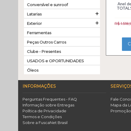
Anel d
Conversível e sunroof
TOTAL
+
Latarias
+
Exterior
R$ 1.518,
Ferramentas
Peças Outros Carros
C
Clube - Presentes
USADOS e OPORTUNIDADES
Óleos
INFORMAÇÕES
SERVIÇO
Perguntas Frequentes - FAQ
Fale Cono
Informação sobre Entregas
Mapa da L
Política de Privacidade
Promoçã
Termos e Condições
Sobre a FuscaNet Brasil