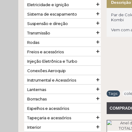
+
Descrição
Eletricidade e ignição
+
Sistema de escapamento
Par de Col
Kombi
+
Suspensão e direção
Vem com a
+
Transmissão
+
Rodas
+
Freios e acessórios
Injeção Eletrônica e Turbo
Conexões Aeroquip
+
Instrumental e Acessórios
+
Lanternas
Tags:
col
+
Borrachas
COMPRAD
Espelhos e acessórios
+
Tapeçaria e acessórios
+
Interior