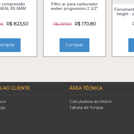
e compressão
Filtro ar para carburador
SEAL 85.5MM
weber progressivo 2 1/2"
Ferrament
height - 
R$ 823,50
R$ 170,80
90
R$ 237,90
omprar
Comprar
S AO CLIENTE
ÁREA TÉCNICA
sco
Calculadora do Motor
oja
Tabela de Torque
o