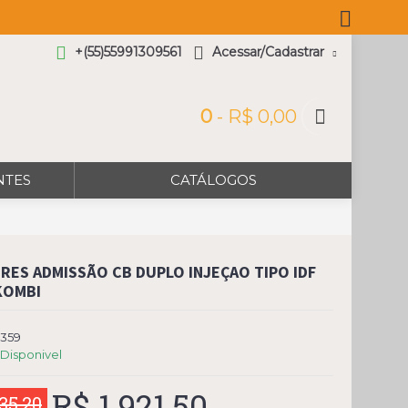
+(55)55991309561
Acessar/Cadastrar
0
- R$ 0,00
NTES
CATÁLOGOS
RES ADMISSÃO CB DUPLO INJEÇAO TIPO IDF
KOMBI
7359
Disponivel
R$ 1.921,50
35,20