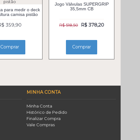
Jogo Válvulas SUPERGRIP
35,5mm CB
a para medir o deck
altura camisa pistão
R$ 359,90
R$ 378,20
R$ 518,50
Comprar
Comprar
MINHA CONTA
Minha Conta
Histórico de Pedido
Finalizar Compra
Vale Compras