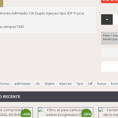
etores Admissão CB Duplo Injeçao tipo IDF Fusca
-
s rampas 7361
Frete + imp
barato que 
etores
,
admissao
,
cb
,
duplo
,
injecao
,
tipo
,
idf
,
fusca
,
kom
O RECENTE
-46%
-28%