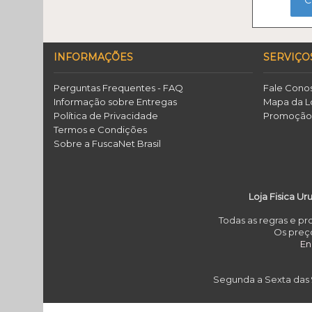
C
INFORMAÇÕES
SERVIÇO
Perguntas Frequentes - FAQ
Fale Cono
Informação sobre Entregas
Mapa da L
Política de Privacidade
Promoçã
Termos e Condições
Sobre a FuscaNet Brasil
Loja Fisica Ur
Todas as regras e p
Os preço
E
Segunda a Sexta das 9