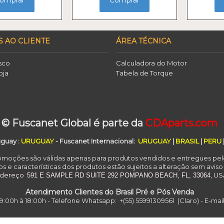
omprar
Comprar
S AO CLIENTE
ÁREA TÉCNICA
sco
Calculadora do Motor
oja
Tabela de Torque
o
© Fuscanet Global é parte da
CDAparts.com
uguay
:
URUGUAY
- Fuscanet Internacional:
URUGUAY
|
BRASIL
|
PERU
romoções são válidas apenas para produtos vendidos e entregues pel
s e características dos produtos estão sujeitos a alteração sem aviso
ndereço
, U
591 E SAMPLE RD
SUITE 292
POMPANO BEACH, FL, 33064
Atendimento Clientes do Brasil Pré e Pós Venda
:00h à 18:00h - Telefone Whatsapp: +(55) 55991309561 (Claro) - E-ma