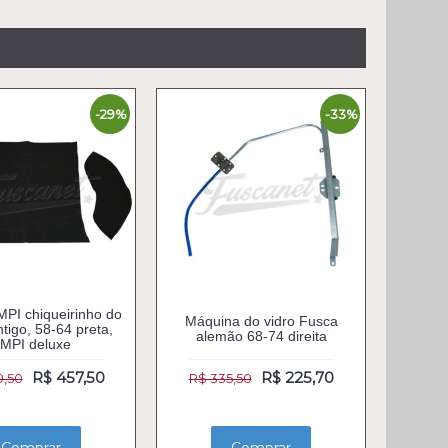
-29%
-33%
MPI chiqueirinho do
Máquina do vidro Fusca
tigo, 58-64 preta,
alemão 68-74 direita
MPI deluxe
R$ 457,50
R$ 225,70
0,50
R$ 335,50