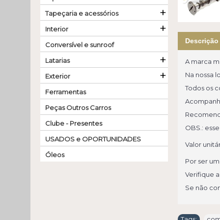
+
Tapeçaria e acessórios
+
Interior
Descrição
Conversível e sunroof
+
Latarias
A marca ma
+
Na nossa l
Exterior
Todos os 
Ferramentas
Acompanha 
Peças Outros Carros
Recomenda
Clube - Presentes
OBS.: esse
USADOS e OPORTUNIDADES
Valor unitár
Óleos
Por ser um
Verifique 
Se não con
Tags:
co