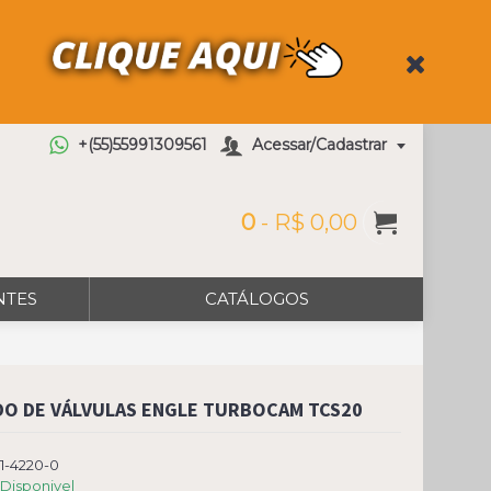
+(55)55991309561
Acessar/Cadastrar
0
- R$ 0,00
NTES
CATÁLOGOS
O DE VÁLVULAS ENGLE TURBOCAM TCS20
1-4220-0
Disponivel