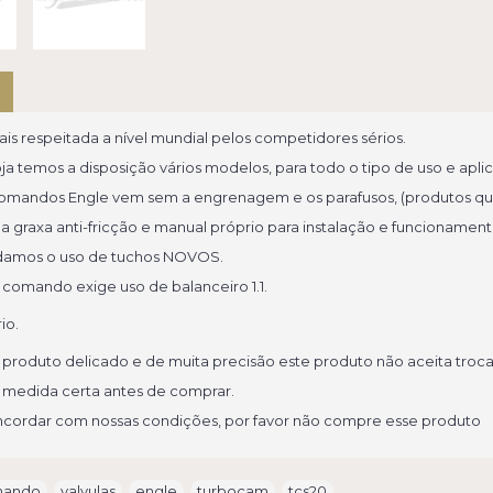
is respeitada a nível mundial pelos competidores sérios.
oja temos a disposição vários modelos, para todo o tipo de uso e apli
comandos Engle vem sem a engrenagem e os parafusos, (produtos 
graxa anti-fricção e manual próprio para instalação e funcionamento
mos o uso de tuchos NOVOS.
 comando exige uso de balanceiro 1.1.
io.
 produto delicado e de muita precisão este produto não aceita troc
a medida certa antes de comprar.
cordar com nossas condições, por favor não compre esse produto
mando
,
valvulas
,
engle
,
turbocam
,
tcs20