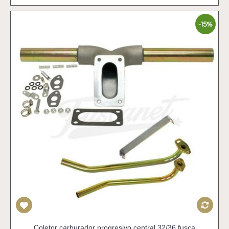
-15%
Coletor carburador progresivo central 32/36 fusca