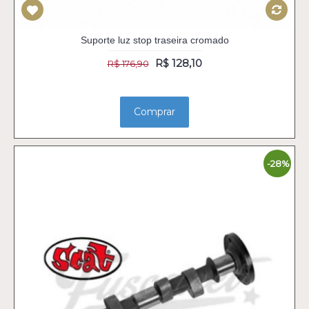
Suporte luz stop traseira cromado
R$ 128,10
R$ 176,90
Comprar
-28%