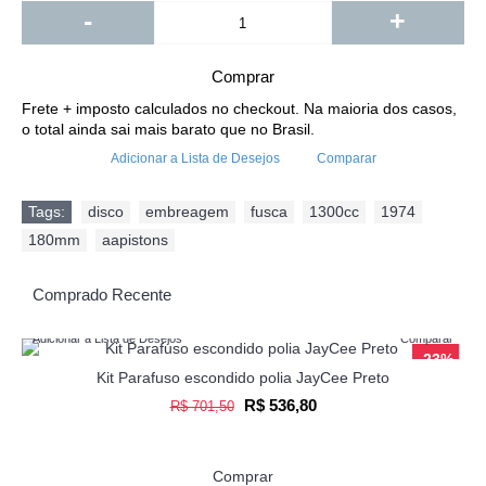
-
+
Comprar
Frete + imposto calculados no checkout. Na maioria dos casos,
o total ainda sai mais barato que no Brasil.
Adicionar a Lista de Desejos
Comparar
Tags:
disco
,
embreagem
,
fusca
,
1300cc
,
1974
,
180mm
,
aapistons
Comprado Recente
Adicionar a Lista de Desejos
Comparar
-23%
Kit Parafuso escondido polia JayCee Preto
R$ 536,80
R$ 701,50
Comprar