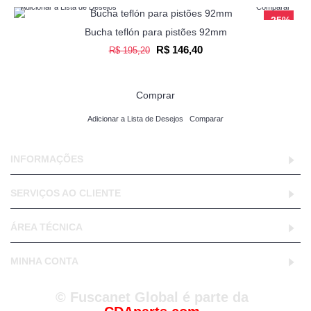
Adicionar a Lista de Desejos
Comparar
-25%
Bucha teflón para pistões 92mm
R$ 146,40
R$ 195,20
Comprar
Adicionar a Lista de Desejos
Comparar
INFORMAÇÕES
SERVIÇOS AO CLIENTE
ÁREA TÉCNICA
MINHA CONTA
© Fuscanet Global é parte da