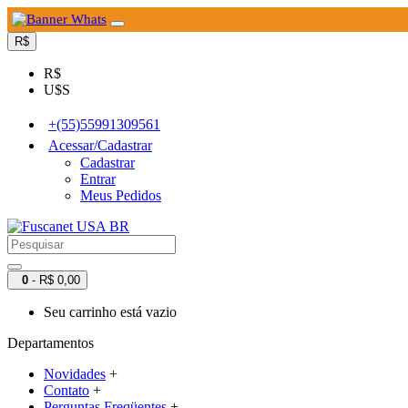
R$
R$
U$S
+(55)55991309561
Acessar/Cadastrar
Cadastrar
Entrar
Meus Pedidos
0
- R$ 0,00
Seu carrinho está vazio
Departamentos
Novidades
+
Contato
+
Perguntas Freqüentes
+