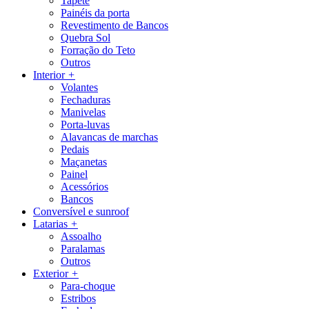
Tapete
Painéis da porta
Revestimento de Bancos
Quebra Sol
Forração do Teto
Outros
Interior
+
Volantes
Fechaduras
Manivelas
Porta-luvas
Alavancas de marchas
Pedais
Maçanetas
Painel
Acessórios
Bancos
Conversível e sunroof
Latarias
+
Assoalho
Paralamas
Outros
Exterior
+
Para-choque
Estribos