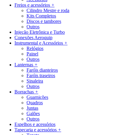
Freios e acessórios
+
Cilindro Mestre e roda
Kits Completos
Discos e tambores
Outros
Injeção Eletrônica e Turbo
Conexões Aeroquip
Instrumental e Acessórios
+
Relógios
Painel
Outros
Lanternas
+
Faróis dianteiros
Faróis traseiros
Sinaleira
Outros
Borrachas
+
Guarnições
Quadros
Juntas
Galões
Outros
Espelhos e acessórios
Tapeçaria e acessórios
+