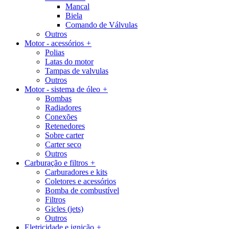
Mancal
Biela
Comando de Válvulas
Outros
Motor - acessórios
+
Polias
Latas do motor
Tampas de valvulas
Outros
Motor - sistema de óleo
+
Bombas
Radiadores
Conexões
Retenedores
Sobre carter
Carter seco
Outros
Carburação e filtros
+
Carburadores e kits
Coletores e acessórios
Bomba de combustível
Filtros
Gicles (jets)
Outros
Eletricidade e ignição
+