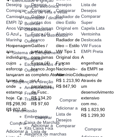
Eletricidade e ignição
Desejos
Desejos
Desejos
Lista de
Ignição eletrônica
Comparar
Comparar
Comparar
Desejos
Cabos de vela e velas
Comparar
Camiseta
Galões /
Radiador de
Alternador / dinâmo
EMPI 70
juntas dos
óleo Estilo
Super
Bobinas
Anos Vittone
para-lamas
Original em
Capela Lata
Distribuidores
G Azul
Fusca (4)
Alumínio
Ventoinha
Tampas de distribuidor
Marinho
branco
Radiador de
Deslocada
Outros
Homenagem
Galões /
óleo – Estilo
VW Fusca
+
aos
juntas dos
VW Tipo 1
EMPI Preta
Sistema de Escapamento
individuos
para-lamas
Original dos
A
Bengalas
cujos
Fusca (4)
Fuscas
engenharia
Escapamentos 4 a 1
esforcos
branco.Jogo
Nacionais–
da EMPI se
Outros
lancaram as
completo.Atende
AlumínioCódi..
superou!
+
bases de
os 4
R$ 1.213,90
Através de
Suspenção e direção
onde
paralamas
R$ 847,90
um
Amortecedores
estamos
de Fusc..
desenvolvimento
Frente
hoje. Ce..
R$ 134,20
extensivo
Traseira
Comprar
R$ 298,90
R$ 97,60
com mo..
+
Adicionar a
R$ 207,40
R$ 1.823,90
Transmissão
Lista de
R$ 1.299,30
Embreagem
Comprar
Desejos
Caixa de Marchas
Comprar
Adicionar a
Comparar
Kits Caixa Fixa
Comprar
Adicionar a
Lista de
Alavanca de marchas
Adicionar a