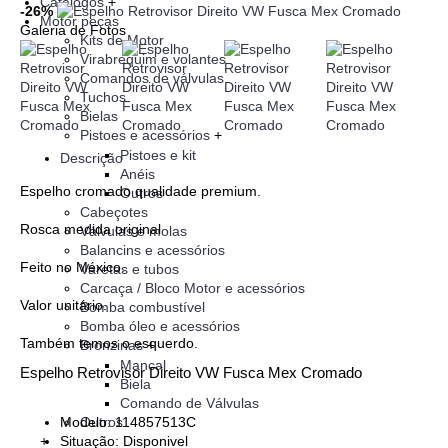
Catálogos
+
-26%
Motor peças
Galeria de Fotos
Kits de Motor
Virabrequim e volantes
Comandos de válvulas
Tuchos
Bielas
Pistoes e acessórios
+
Pistoes e kit
Descrição
Anéis
Espelho cromado qualidade premium.
Outros
Cabeçotes
Rosca medida original
Válvulas e molas
Balancins e acessórios
Feito no México.
Varetas e tubos
Carcaça / Bloco Motor e acessórios
Valor unitário.
Bomba combustível
Bomba óleo e acessórios
Também temos o esquerdo.
Bronzinas
+
Mancal
Espelho Retrovisor Direito VW Fusca Mex Cromado
Biela
Comando de Válvulas
Outros
Modelo:
114857513C
+
Situação:
Disponivel