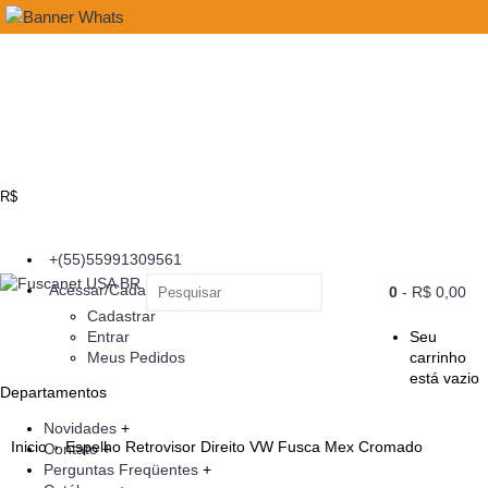
R$
+(55)55991309561
Acessar/Cadastrar
0
- R$ 0,00
Cadastrar
Entrar
Seu
Meus Pedidos
carrinho
está vazio
Departamentos
Novidades
+
Inicio
Espelho Retrovisor Direito VW Fusca Mex Cromado
Contato
+
Perguntas Freqüentes
+