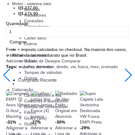
Motor - sistema oleo
R$ 237,90
Bombas
R$ 176,90
Radiadores
Conexões
Quantidade:
Retenedores
Sobre carter
Carter seco
Comprar
Outros
+
Frete + imposto calculados no checkout. Na maioria dos casos,
Motor - acessorios
o total ainda sai mais barato que no Brasil.
Polias
Adicionar a Lista de Desejos
Comparar
Latas do motor
Tags:
espelho
,
retrovisor
,
direito
,
vw
,
fusca
,
mex
,
cromado
Tampas de valvulas
Outros
Comprado Recente
+
Caburação
Carburadores e kits
Coletores e acessórios
Bomba de combustível
Filtros
Gicles (jets)
-31%
-27%
-30%
Outros
Adicionar a
Adicionar a
Adicionar a
-29%
+
Adicionar a
Lista de
Lista de
Lista de