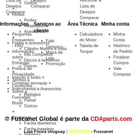
Lista de
Desejos
Outros
Desejos
Comparar
Lista de
+
Comparar
Desejos
Rodas
Comparar
Rodas
Informações
Serviços ao
Área Técnica
Minha conta
Adaptadores
cliente
Acessórios
Perguntas
Calculadora
Minha
+
Frequentes
do Motor
Conta
Fale
Freios e acessorios
- FAQ
Tabela de
Histórico
Conosco
Cilindro Mestre e roda
Informação
Torque
de Pedido
Mapa da
Kits Completos
sobre
Finalizar
Loja
Discos e tambores
Entregas
Compra
Promoção
Outros
Política de
Vale
+
Privacidade
Compras
Injeção e turbo
+
Termos e
Conexao aeroquip
+
Condições
Instrumental e Acessorios
Sobre a
Relógios
FuscaNet
Painel
Brasil
Outros
+
Lanternas
© Fuscanet Global é parte da
CDAparts.com
Faróis dianteiros
Faróis traseiros
Loja Fisica Uruguay
:
URUGUAY
- Fuscanet
Sinaleira