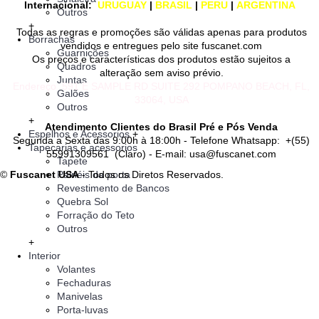
Internacional:
URUGUAY
|
BRASIL
|
PERU
|
ARGENTINA
Outros
+
Todas as regras e promoções são válidas apenas para produtos
Borrachas
vendidos e entregues pelo site fuscanet.com
Guarnições
Os preços e características dos produtos estão sujeitos a
Quadros
alteração sem aviso prévio.
Juntas
Endereço
591 E SAMPLE RD
SUITE 292
POMPANO BEACH, FL,
Galões
33064
, USA
Outros
+
Atendimento Clientes do Brasil Pré e Pós Venda
Espelhos e Acessorios
+
Segunda a Sexta das 9:00h à 18:00h - Telefone Whatsapp: +(55)
Tapeçarias e acessorios
55991309561 (Claro) - E-mail: usa@fuscanet.com
Tapete
Painéis da porta
©
Fuscanet USA
- Todos os Diretos Reservados.
Revestimento de Bancos
Quebra Sol
Forração do Teto
Outros
+
Interior
Volantes
Fechaduras
Manivelas
Porta-luvas