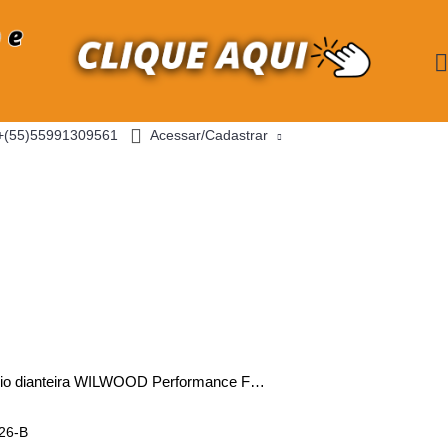
+(55)55991309561
Acessar/Cadastrar
0
- R$ 0,00
S
CATÁLOGOS
Jogo Pinça freio dianteira WILWOOD Performance Fusca Preta
26-B