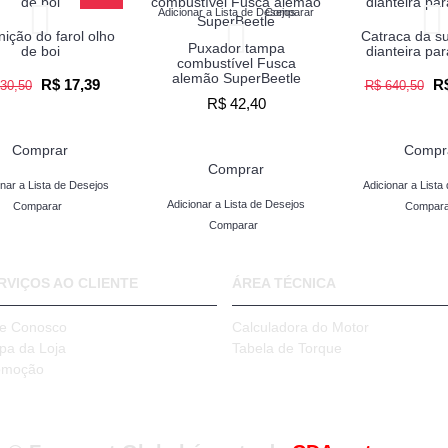
Adicionar a Lista de Desejos
Comparar
ição do farol olho
Catraca da s
Puxador tampa
de boi
dianteira pa
combustível Fusca
alemão SuperBeetle
R$ 17,39
R$
30,50
R$ 640,50
R$ 42,40
Comprar
Compr
Comprar
onar a Lista de Desejos
Adicionar a Lista
Adicionar a Lista de Desejos
Comparar
Compara
Comparar
RVIÇOS AO CLIENTE
ÁREA TÉCNICA
le Conosco
Calculadora do Motor
pa da Loja
Tabela de Torque
omoção