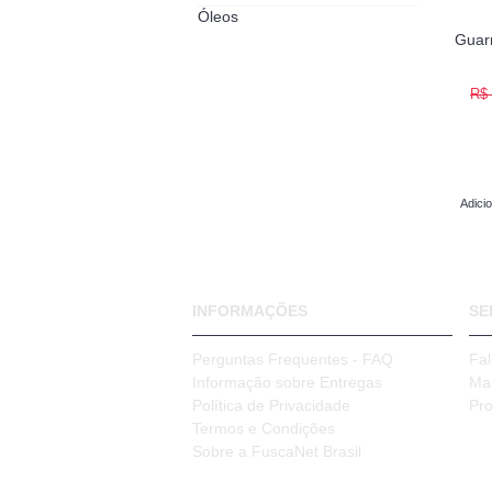
Óleos
Guarn
R$ 
Adici
INFORMAÇÕES
SE
Perguntas Frequentes - FAQ
Fa
Informação sobre Entregas
Ma
Política de Privacidade
Pr
Termos e Condições
Sobre a FuscaNet Brasil