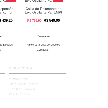
uspensão
Caixa do Rolamento do
ra Kombi
Eixo Oscilante Par EMPI
 439,20
R$ 549,00
R$ 786,90
ar
Comprar
 de Desejos
Adicionar a Lista de Desejos
r
Comparar
MINHA CONTA
Minha Conta
Histórico de Pedido
Finalizar Compra
Vale Compras