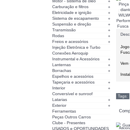
Motor - sistema de óleo
+
Carburação e filtros
+
Eletricidade e ignição
+
Sistema de escapamento
+
Suspensão e direção
+
Transmissão
+
Desc
Rodas
+
Freios e acessórios
+
Jogo
Injeção Eletrônica e Turbo
Fusc
Conexões Aeroquip
Instrumental e Acessórios
+
Vem 
Lanternas
+
Borrachas
+
Insta
Espelhos e acessórios
Tapeçaria e acessórios
+
Interior
+
Conversível e sunroof
Tags:
Latarias
+
Exterior
+
Comp
Ferramentas
Peças Outros Carros
Clube - Presentes
USADOS e OPORTUNIDADES
Adicion