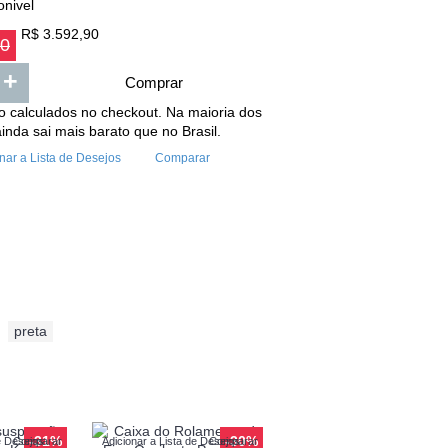
onivel
R$ 3.592,90
90
+
Comprar
o calculados no checkout. Na maioria dos
ainda sai mais barato que no Brasil.
nar a Lista de Desejos
Comparar
,
preta
-31%
-30%
e Desejos
Comparar
Adicionar a Lista de Desejos
Comparar