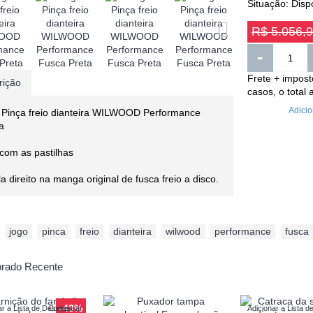
Situação:
Disp
R$ 5.056,
-
Frete + impost
rição
casos, o total 
Adicio
 Pinça freio dianteira WILWOOD Performance
a
com as pastilhas
la direito na manga original de fusca freio a disco.
jogo
,
pinca
,
freio
,
dianteira
,
wilwood
,
performance
,
fusca
rado Recente
-43%
ar a Lista de Desejos
Comparar
Adicionar a Lista d