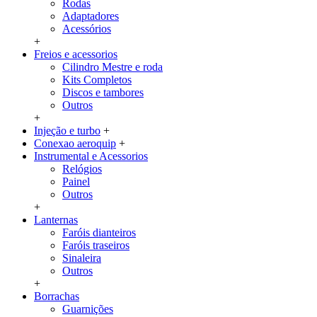
Rodas
Adaptadores
Acessórios
+
Freios e acessorios
Cilindro Mestre e roda
Kits Completos
Discos e tambores
Outros
+
Injeção e turbo
+
Conexao aeroquip
+
Instrumental e Acessorios
Relógios
Painel
Outros
+
Lanternas
Faróis dianteiros
Faróis traseiros
Sinaleira
Outros
+
Borrachas
Guarnições