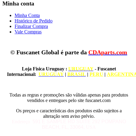
Minha conta
Minha Conta
Histórico de Pedido
Finalizar Compra
Vale Compras
© Fuscanet Global é parte da
CDAparts.com
Loja Fisica Uruguay
:
URUGUAY
- Fuscanet
Internacional:
URUGUAY
|
BRASIL
|
PERU
|
ARGENTIN
Todas as regras e promoções são válidas apenas para produtos
vendidos e entregues pelo site fuscanet.com
Os preços e características dos produtos estão sujeitos a
alteração sem aviso prévio.
Endereço
591 E SAMPLE RD
SUITE 292
POMPANO
BEACH, FL, 33064
, USA