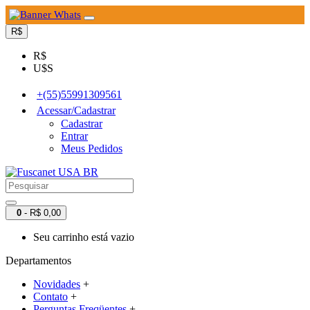
R$
R$
U$S
+(55)55991309561
Acessar/Cadastrar
Cadastrar
Entrar
Meus Pedidos
0
- R$ 0,00
Seu carrinho está vazio
Departamentos
Novidades
+
Contato
+
Perguntas Freqüentes
+