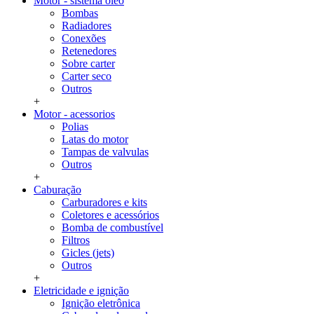
Motor - sistema oleo
Bombas
Radiadores
Conexões
Retenedores
Sobre carter
Carter seco
Outros
+
Motor - acessorios
Polias
Latas do motor
Tampas de valvulas
Outros
+
Caburação
Carburadores e kits
Coletores e acessórios
Bomba de combustível
Filtros
Gicles (jets)
Outros
+
Eletricidade e ignição
Ignição eletrônica