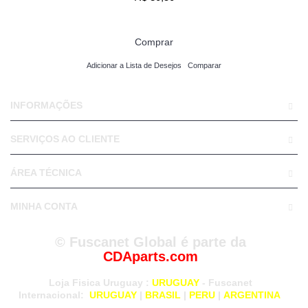
Comprar
Adicionar a Lista de Desejos
Comparar
INFORMAÇÕES
SERVIÇOS AO CLIENTE
ÁREA TÉCNICA
MINHA CONTA
© Fuscanet Global é parte da
CDAparts.com
Loja Fisica Uruguay
:
URUGUAY
- Fuscanet
Internacional:
URUGUAY
|
BRASIL
|
PERU
|
ARGENTINA