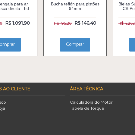
engala para ar
Bucha teflón para pistões
Bielas 
sca direita - hd
94mm
CB Pe
R$ 1.091,90
R$ 146,40
90
R$ 195,20
R$ 4.263
omprar
Comprar
S AO CLIENTE
ÁREA TÉCNICA
sco
Calculadora do Motor
oja
Tabela de Torque
o