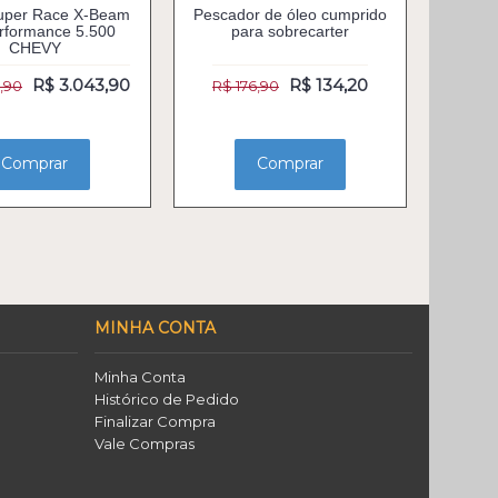
Super Race X-Beam
Pescador de óleo cumprido
rformance 5.500
para sobrecarter
CHEVY
R$ 3.043,90
R$ 134,20
,90
R$ 176,90
Comprar
Comprar
MINHA CONTA
Minha Conta
Histórico de Pedido
Finalizar Compra
Vale Compras