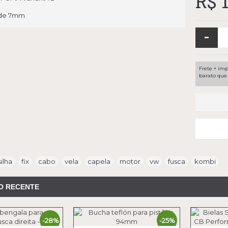
R$ 
s de 7mm
-
Frete + imp
barato que 
ilha
,
fix
,
cabo
,
vela
,
capela
,
motor
,
vw
,
fusca
,
kombi
O RECENTE
-28%
-25%