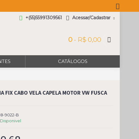
+(55)55991309561
Acessar/Cadastrar
0
- R$ 0,00
NTES
CATÁLOGOS
HA FIX CABO VELA CAPELA MOTOR VW FUSCA
98-9022-B
Disponivel