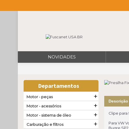
NOVIDADES
Departamentos
+
Motor - peças
Descrição
+
Motor - acessórios
+
Clipe para 
Motor - sistema de óleo
+
Para VW V
Carburação e filtros
Bugre SP2 