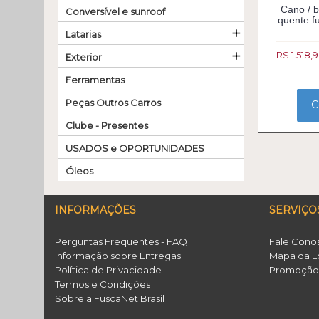
Cano / b
Conversível e sunroof
quente fu
+
Latarias
+
R$ 1.518,
Exterior
Ferramentas
Peças Outros Carros
C
Clube - Presentes
USADOS e OPORTUNIDADES
Óleos
INFORMAÇÕES
SERVIÇO
Perguntas Frequentes - FAQ
Fale Cono
Informação sobre Entregas
Mapa da L
Política de Privacidade
Promoçã
Termos e Condições
Sobre a FuscaNet Brasil