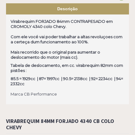
Descrição
Virabrequim FORJADO 84mm CONTRAPESADO em
CROMOLY 4340 colo Chevy.
Com ele vocé vai poder trabalhar a altas revoluçoes com
a certeça dum funcionamento ao 100%.
Mais recorrido que o original para aumentar o
deslocamento do motor (mais cc).
Tabela de deslocamento, em cc. virabrequim 82mm com
pistões :
85.5 = 1929cc | 87= 1997cc | 90.5= 2138cc | 92= 2234cc | 94=
2332cc
Marca CB Performance
VIRABREQUIM 84MM FORJADO 4340 CB COLO
CHEVY