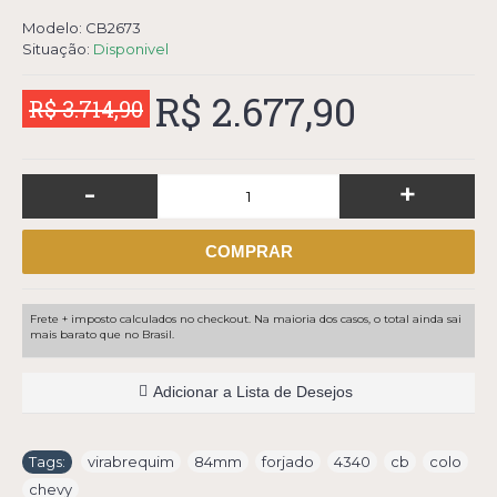
Modelo:
CB2673
Situação:
Disponivel
R$ 2.677,90
R$ 3.714,90
-
+
COMPRAR
Frete + imposto calculados no checkout. Na maioria dos casos, o total ainda sai
mais barato que no Brasil.
Adicionar a Lista de Desejos
Tags:
virabrequim
,
84mm
,
forjado
,
4340
,
cb
,
colo
,
chevy