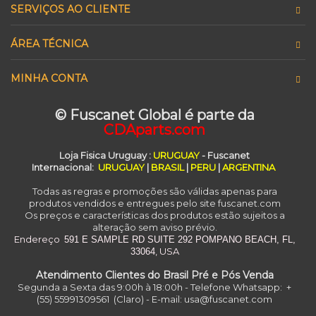
SERVIÇOS AO CLIENTE
ÁREA TÉCNICA
MINHA CONTA
© Fuscanet Global é parte da
CDAparts.com
Loja Fisica Uruguay
:
URUGUAY
- Fuscanet
Internacional:
URUGUAY
|
BRASIL
|
PERU
|
ARGENTINA
Todas as regras e promoções são válidas apenas para
produtos vendidos e entregues pelo site fuscanet.com
Os preços e características dos produtos estão sujeitos a
alteração sem aviso prévio.
Endereço
591 E SAMPLE RD
SUITE 292
POMPANO BEACH, FL,
, USA
33064
Atendimento Clientes do Brasil Pré e Pós Venda
Segunda a Sexta das 9:00h à 18:00h - Telefone Whatsapp: +
(55) 55991309561 (Claro) - E-mail: usa@fuscanet.com